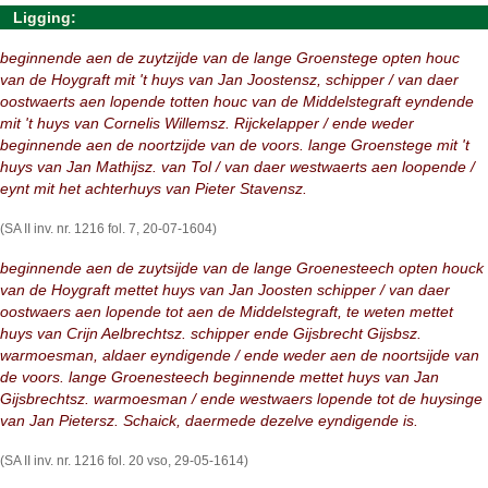
Ligging:
beginnende aen de zuytzijde van de lange Groenstege opten houc
van de Hoygraft mit 't huys van Jan Joostensz, schipper / van daer
oostwaerts aen lopende totten houc van de Middelstegraft eyndende
mit 't huys van Cornelis Willemsz. Rijckelapper / ende weder
beginnende aen de noortzijde van de voors. lange Groenstege mit 't
huys van Jan Mathijsz. van Tol / van daer westwaerts aen loopende /
eynt mit het achterhuys van Pieter Stavensz.
(SA II inv. nr. 1216 fol. 7, 20-07-1604)
beginnende aen de zuytsijde van de lange Groenesteech opten houck
van de Hoygraft mettet huys van Jan Joosten schipper / van daer
oostwaers aen lopende tot aen de Middelstegraft, te weten mettet
huys van Crijn Aelbrechtsz. schipper ende Gijsbrecht Gijsbsz.
warmoesman, aldaer eyndigende / ende weder aen de noortsijde van
de voors. lange Groenesteech beginnende mettet huys van Jan
Gijsbrechtsz. warmoesman / ende westwaers lopende tot de huysinge
van Jan Pietersz. Schaick, daermede dezelve eyndigende is.
(SA II inv. nr. 1216 fol. 20 vso, 29-05-1614)