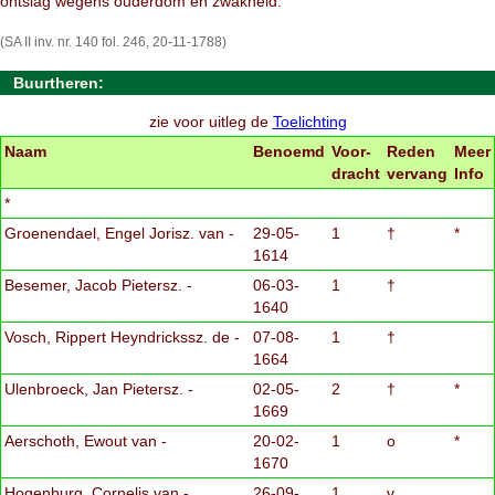
ontslag wegens ouderdom en zwakheid.
(SA II inv. nr. 140 fol. 246, 20-11-1788)
Buurtheren:
zie voor uitleg de
Toelichting
Naam
Benoemd
Voor-
Reden
Meer
dracht
vervang
Info
*
Groenendael, Engel Jorisz. van -
29-05-
1
†
*
1614
Besemer, Jacob Pietersz. -
06-03-
1
†
1640
Vosch, Rippert Heyndrickssz. de -
07-08-
1
†
1664
Ulenbroeck, Jan Pietersz. -
02-05-
2
†
*
1669
Aerschoth, Ewout van -
20-02-
1
o
*
1670
Hogenburg, Cornelis van -
26-09-
1
v