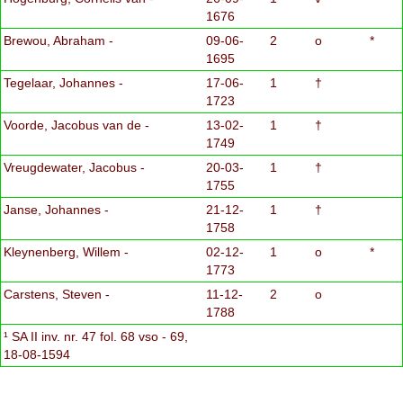
1676
Brewou, Abraham -
09-06-
2
o
*
1695
Tegelaar, Johannes -
17-06-
1
†
1723
Voorde, Jacobus van de -
13-02-
1
†
1749
Vreugdewater, Jacobus -
20-03-
1
†
1755
Janse, Johannes -
21-12-
1
†
1758
Kleynenberg, Willem -
02-12-
1
o
*
1773
Carstens, Steven -
11-12-
2
o
1788
¹ SA II inv. nr. 47 fol. 68 vso - 69,
18-08-1594