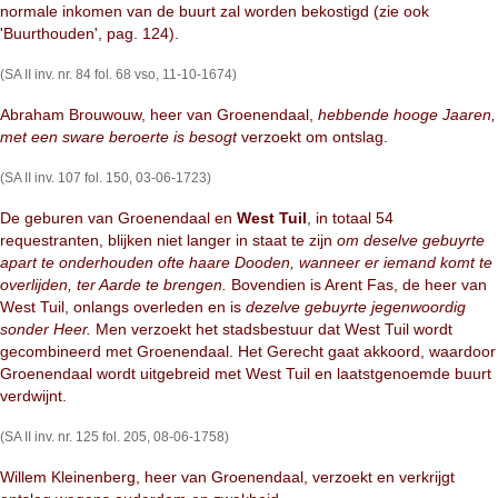
normale inkomen van de buurt zal worden bekostigd (zie ook
'Buurthouden', pag. 124).
(SA II inv. nr. 84 fol. 68 vso, 11-10-1674)
Abraham Brouwouw, heer van Groenendaal,
hebbende hooge Jaaren,
met een sware beroerte is besogt
verzoekt om ontslag.
(SA II inv. 107 fol. 150, 03-06-1723)
De geburen van Groenendaal en
West Tuil
, in totaal 54
requestranten, blijken niet langer in staat te zijn
om deselve gebuyrte
apart te onderhouden ofte haare Dooden, wanneer er iemand komt te
overlijden, ter Aarde te brengen.
Bovendien is Arent Fas, de heer van
West Tuil, onlangs overleden en is
dezelve gebuyrte jegenwoordig
sonder Heer.
Men verzoekt het stadsbestuur dat West Tuil wordt
gecombineerd met Groenendaal. Het Gerecht gaat akkoord, waardoor
Groenendaal wordt uitgebreid met West Tuil en laatstgenoemde buurt
verdwijnt.
(SA II inv. nr. 125 fol. 205, 08-06-1758)
Willem Kleinenberg, heer van Groenendaal, verzoekt en verkrijgt