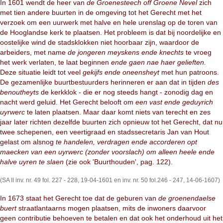
In 1601 wendt de heer van
de Groenesteech off Groene Nevel
zich
met tien andere buurten in de omgeving tot het Gerecht met het
verzoek om een uurwerk met halve en hele urenslag op de toren van
de Hooglandse kerk te plaatsen. Het probleem is dat bij noordelijke en
oostelijke wind de stadsklokken niet hoorbaar zijn, waardoor de
arbeiders, met name
de jongeren meyskens ende knechts
te vroeg
het werk verlaten, te laat beginnen
ende gaen nae haer gelieften.
Deze situatie leidt tot veel
gekijfs ende oneensheyt
met hun patroons.
De gezamenlijke buurtbestuurders herinneren er aan dat in tijden
des
benoutheyts
de kerkklok - die er nog steeds hangt - zonodig dag en
nacht werd geluid. Het Gerecht belooft om
een vast ende geduyrich
uyrwerc
te laten plaatsen. Maar daar komt niets van terecht en zes
jaar later richten dezelfde buurten zich opnieuw tot het Gerecht, dat nu
twee schepenen, een veertigraad en stadssecretaris Jan van Hout
gelast om alsnog
te handelen, verdragen ende accorderen opt
maecken van een uyrwerc (zonder voorslach) om alleen heele ende
halve uyren te slaen
(zie ook 'Buurthouden', pag. 122).
(SA II inv. nr. 49 fol. 227 - 228, 19-04-1601 en inv. nr. 50 fol.246 - 247, 14-06-1607)
In 1673 staat het Gerecht toe dat de geburen van
de groenendaelse
buert
straatlantaarns mogen plaatsen, mits de inwoners daarvoor
geen contributie behoeven te betalen en dat ook het onderhoud uit het