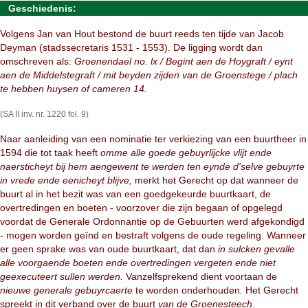
Geschiedenis:
Volgens Jan van Hout bestond de buurt reeds ten tijde van Jacob
Deyman (stadssecretaris 1531 - 1553). De ligging wordt dan
omschreven als:
Groenendael no. lx / Begint aen de Hoygraft / eynt
aen de Middelstegraft / mit beyden zijden van de Groenstege / plach
te hebben huysen of cameren 14.
(SA II inv. nr. 1220 fol. 9)
Naar aanleiding van een nominatie ter verkiezing van een buurtheer in
1594 die tot taak heeft
omme alle goede gebuyrlijcke vlijt ende
naersticheyt bij hem aengewent te werden ten eynde d'selve gebuyrte
in vrede ende eenicheyt blijve,
merkt het Gerecht op dat wanneer de
buurt al in het bezit was van een goedgekeurde buurtkaart, de
overtredingen en boeten - voorzover die zijn begaan of opgelegd
voordat de Generale Ordonnantie op de Gebuurten werd afgekondigd
- mogen worden geïnd en bestraft volgens de oude regeling. Wanneer
er geen sprake was van oude buurtkaart, dat dan
in sulcken gevalle
alle voorgaende boeten ende overtredingen vergeten ende niet
geexecuteert sullen werden.
Vanzelfsprekend dient voortaan de
nieuwe generale gebuyrcaerte
te worden onderhouden
.
Het Gerecht
spreekt in dit verband over de buurt
van de Groenesteech
.