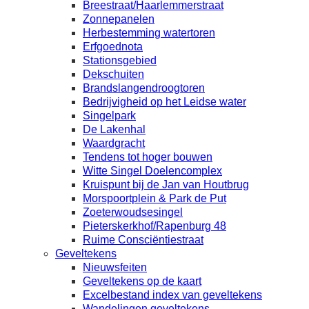
Breestraat/Haarlemmerstraat
Zonnepanelen
Herbestemming watertoren
Erfgoednota
Stationsgebied
Dekschuiten
Brandslangendroogtoren
Bedrijvigheid op het Leidse water
Singelpark
De Lakenhal
Waardgracht
Tendens tot hoger bouwen
Witte Singel Doelencomplex
Kruispunt bij de Jan van Houtbrug
Morspoortplein & Park de Put
Zoeterwoudsesingel
Pieterskerkhof/Rapenburg 48
Ruime Consciëntiestraat
Geveltekens
Nieuwsfeiten
Geveltekens op de kaart
Excelbestand index van geveltekens
Wandelingen geveltekens