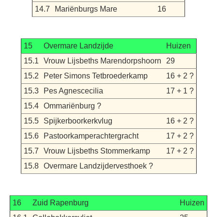
14.7
Mariënburgs Mare
16
15
Overmare Landzijde
Huizen
15.1
Vrouw Lijsbeths Marendorpshoorn
29
15.2
Peter Simons Tetbroederkamp
16 + 2 ?
15.3
Pes Agnescecilia
17 + 1 ?
15.4
Ommariënburg ?
15.5
Spijkerboorkerkvlug
16 + 2 ?
15.6
Pastoorkamperachtergracht
17 + 2 ?
15.7
Vrouw Lijsbeths Stommerkamp
17 + 2 ?
15.8
Overmare Landzijdervesthoek ?
16
Zuid Rapenburg
Huizen