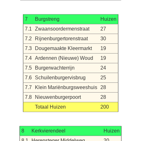
7
Burgstreng
Huizen
7.1
Zwaansoordermenstraat
27
7.2
Rijnenburgertorenstraat
30
7.3
Dougemaakte Kleermarkt
19
7.4
Ardennen (Nieuwe) Woud
19
7.5
Burgerwachterrijn
24
7.6
Schuilenburgervisbrug
25
7.7
Klein Mariënburgsweeshuis
28
7.8
Nieuwenburgerpoort
28
Totaal Huizen
200
8
Kerkvierendeel
Huizen
8.1
Herensteger Middelweg
20