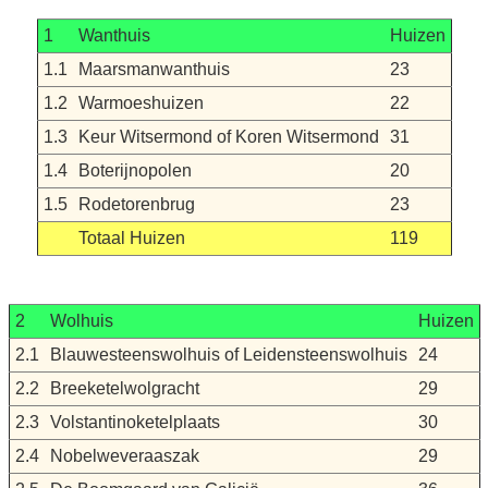
1
Wanthuis
Huizen
1.1
Maarsmanwanthuis
23
1.2
Warmoeshuizen
22
1.3
Keur Witsermond of Koren Witsermond
31
1.4
Boterijnopolen
20
1.5
Rodetorenbrug
23
Totaal Huizen
119
2
Wolhuis
Huizen
2.1
Blauwesteenswolhuis of Leidensteenswolhuis
24
2.2
Breeketelwolgracht
29
2.3
Volstantinoketelplaats
30
2.4
Nobelweveraaszak
29