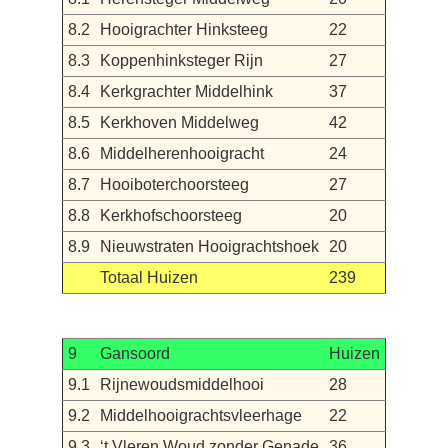
8.2
Hooigrachter Hinksteeg
22
8.3
Koppenhinksteger Rijn
27
8.4
Kerkgrachter Middelhink
37
8.5
Kerkhoven Middelweg
42
8.6
Middelherenhooigracht
24
8.7
Hooiboterchoorsteeg
27
8.8
Kerkhofschoorsteeg
20
8.9
Nieuwstraten Hooigrachtshoek
20
Totaal Huizen
239
9
Gansoord
Huizen
9.1
Rijnewoudsmiddelhooi
28
9.2
Middelhooigrachtsvleerhage
22
9.3
‘t Vleren Woud zonder Genade
36