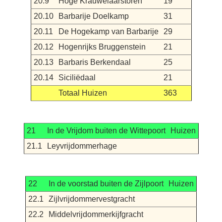
20.9
Hoge Krauwelaarstoren
19
20.10
Barbarije Doelkamp
31
20.11
De Hogekamp van Barbarije
29
20.12
Hogenrijks Bruggenstein
21
20.13
Barbaris Berkendaal
25
20.14
Siciliëdaal
21
Totaal Huizen
363
21
In de Vrijdom buiten de Wittepoort
Huizen
21.1
Leyvrijdommerhage
22
In de voorstad buiten de Zijlpoort
Huizen
22.1
Zijlvrijdommervestgracht
22.2
Middelvrijdommerkijfgracht