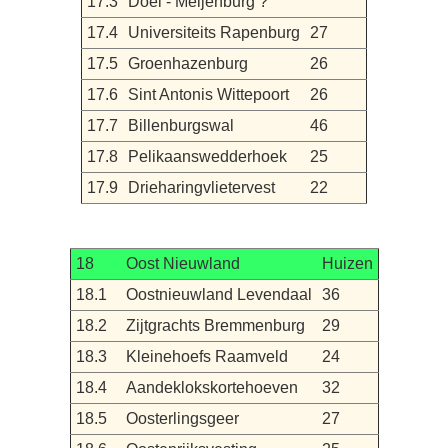
17.3
Doel - Meijenburg ?
17.4
Universiteits Rapenburg
27
17.5
Groenhazenburg
26
17.6
Sint Antonis Wittepoort
26
17.7
Billenburgswal
46
17.8
Pelikaanswedderhoek
25
17.9
Drieharingvlietervest
22
18
Oost Nieuwland
Huizen
18.1
Oostnieuwland Levendaal
36
18.2
Zijtgrachts Bremmenburg
29
18.3
Kleinehoefs Raamveld
24
18.4
Aandeklokskortehoeven
32
18.5
Oosterlingsgeer
27