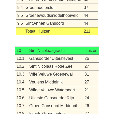
9.4
Groenhooierstuil
37
9.5
Groenewoudsmiddelhooiveld
44
9.6
Sint Annen Gansoord
44
Totaal Huizen
211
10
Sint Nicolaasgracht
Huizen
10.1
Gansoorder Uiterstevest
26
10.2
Sint Nicolaas Rode Zee
27
10.3
Vrije Veluwe Groenewal
31
10.4
Veulens Middelrijk
27
10.5
Wilde Veluwe Waterpoort
21
10.6
Uiterste Gansoorder Rijn
24
10.7
Groen Gansoord Middenrif
26
10.8
Israels Groententers
27