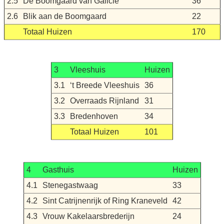
2.5
De Boomgaard van Galicië
36
2.6
Blik aan de Boomgaard
22
Totaal Huizen
170
3
Vleeshuis
Huizen
3.1
‘t Breede Vleeshuis
36
3.2
Overraads Rijnland
31
3.3
Bredenhoven
34
Totaal Huizen
101
4
Gasthuis
Huizen
4.1
Stenegastwaag
33
4.2
Sint Catrijnenrijk of Ring Kraneveld
42
4.3
Vrouw Kakelaarsbrederijn
24