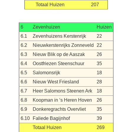
Totaal Huizen
207
6
Zevenhuizen
Huizen
6.1
Zevenhuizens Kerstenrijk
22
6.2
Nieuwkerstenrijks Zonneveld
22
6.3
Nieuw Blik op de Aaszak
26
6.4
Oostfriezen Steenschuur
35
6.5
Salomonsrijk
18
6.6
Nieuw West Friesland
28
6.7
Heer Salomons Steenen Ark
18
6.8
Koopman in ‘s Heren Hoven
26
6.9
Donkeregrachts Overvliet
35
6.10
Faliede Bagijnhof
39
Totaal Huizen
269