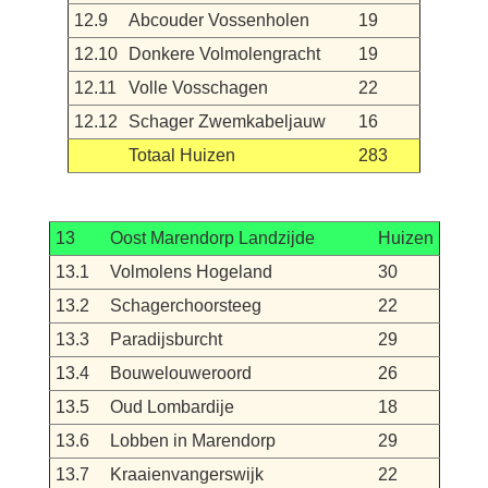
12.9
Abcouder Vossenholen
19
12.10
Donkere Volmolengracht
19
12.11
Volle Vosschagen
22
12.12
Schager Zwemkabeljauw
16
Totaal Huizen
283
13
Oost Marendorp Landzijde
Huizen
13.1
Volmolens Hogeland
30
13.2
Schagerchoorsteeg
22
13.3
Paradijsburcht
29
13.4
Bouwelouweroord
26
13.5
Oud Lombardije
18
13.6
Lobben in Marendorp
29
13.7
Kraaienvangerswijk
22