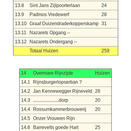
13.8
Sint Jans Zijlpoorterlaan
24
13.9
Padmos Vredewerf
28
13.10
Graaf Duizendraderkopperskamp
31
13.11
Nazarets Opgang --
13.12
Nazarets Ondergang --
Totaal Huizen
259
14
Overmare Rijnzijde
Huizen
14.1
Rijnsburgerlopserban ?
14.2
Jan Kennewegger Rijneveld
26
14.3
......................dorp
20
14.4
Rossumkammerbrouwerij
20
14.5
Onzer Vrouwen Rijn
14.6
Barrevelts goede Hart
25