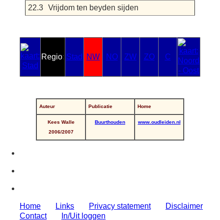
22.3
Vrijdom ten beyden sijden
Regio
:
Stad
NW
NO
ZW
ZO
C
Auteur
Publicatie
Home
Kees Walle
Buurthouden
www.oudleiden.nl
2006/2007
Home
Links
Privacy statement
Disclaimer
Contact
In/Uit loggen