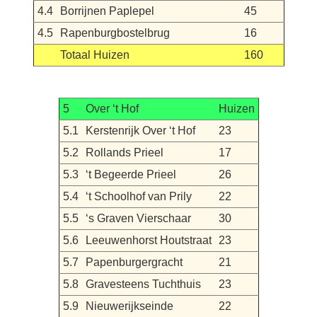
4.4
Borrijnen Paplepel
45
4.5
Rapenburgbostelbrug
16
Totaal Huizen
160
5
Over ‘t Hof
Huizen
5.1
Kerstenrijk Over ‘t Hof
23
5.2
Rollands Prieel
17
5.3
‘t Begeerde Prieel
26
5.4
‘t Schoolhof van Prily
22
5.5
‘s Graven Vierschaar
30
5.6
Leeuwenhorst Houtstraat
23
5.7
Papenburgergracht
21
5.8
Gravesteens Tuchthuis
23
5.9
Nieuwerijkseinde
22