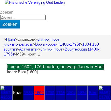
Zoeken
Zoeken
Home
Onderzoek
Jan van Hout
archiefonderzoek
Buurthouden (1400-1795)
1804 130
buurten
Activiteiten
Jan van Hout
Buurthouden (1400-
1795)
M39p_hout_1
Leiden 1602, 176 buurten, ontwerp Jan van Hout
kaart: Bast [1600]
Kaart
1550
1602
1700
1796
1804
1854
Bon