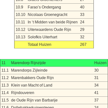
10.9
Farao’s Ondergang
40
10.10
Nicolaas Groenegracht
33
10.11
In ‘t Midden van beide Rijnen
24
10.12
Uiterwaardens Oude Rijn
29
10.13
Solofkis Uiterhart
32
Totaal Huizen
267
11
Marendorp Rijnzijde
Huizen
11.1
Marendorps Zijleinde
30
11.2
Marenbakkers Oude Rijn
31
11.3
Klein van Macht of Land
34
11.4
Rijndouveren
41
11.5
de Oude Rijn van Barbarije
37
11.6
Dollebakkerkuiperstegen
24