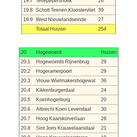
19.7
Tellepepershoek
26
19.8
Schott Teenen Kloostervliet
39
19.9
West Nieuwlandseinde
27
Totaal Huizen
254
20
Hogewoerd
Huizen
20.1
Hogewoerds Rijnenbrug
29
20.2
Hogeramerpoort
29
20.3
Vrouw Wielmakershogewal
36
20.4
Kikkenburgerdaal
24
20.5
Koenhogerburg
20
20.6
Albrecht Koen Levendaal
30
20.7
Hoog Kaarskorverlaan
28
20.8
Sint Joris Krauwelaarsdaal
21