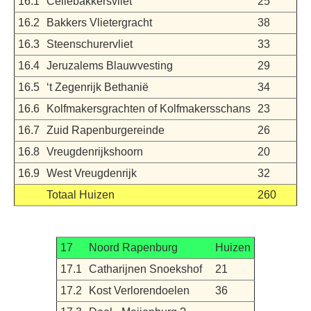
16.1
Cellebakkersvliet
25
16.2
Bakkers Vlietergracht
38
16.3
Steenschurervliet
33
16.4
Jeruzalems Blauwvesting
29
16.5
‘t Zegenrijk Bethanië
34
16.6
Kolfmakersgrachten of Kolfmakersschans
23
16.7
Zuid Rapenburgereinde
26
16.8
Vreugdenrijkshoorn
20
16.9
West Vreugdenrijk
32
Totaal Huizen
260
17
Noord Rapenburg
Huizen
17.1
Catharijnen Snoekshof
21
17.2
Kost Verlorendoelen
36