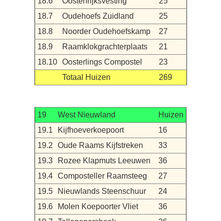
18.6
Oostenrijksvesting
25
18.7
Oudehoefs Zuidland
25
18.8
Noorder Oudehoefskamp
27
18.9
Raamklokgrachterplaats
21
18.10
Oosterlings Compostel
23
Totaal Huizen
269
19
West Nieuwland
Huizen
19.1
Kijfhoeverkoepoort
16
19.2
Oude Raams Kijfstreken
33
19.3
Rozee Klapmuts Leeuwen
36
19.4
Composteller Raamsteeg
27
19.5
Nieuwlands Steenschuur
24
19.6
Molen Koepoorter Vliet
36