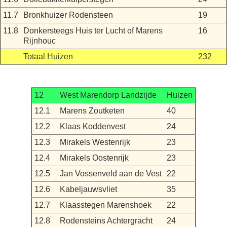
11.7
Bronkhuizer Rodensteen
19
11.8
Donkersteegs Huis ter Lucht of Marens
16
Rijnhouc
Totaal Huizen
232
12
West Marendorp Landzijde
Huizen
12.1
Marens Zoutketen
40
12.2
Klaas Koddenvest
24
12.3
Mirakels Westenrijk
23
12.4
Mirakels Oostenrijk
23
12.5
Jan Vossenveld aan de Vest
22
12.6
Kabeljauwsvliet
35
12.7
Klaasstegen Marenshoek
22
12.8
Rodensteins Achtergracht
24