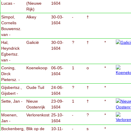
Lucas -
(Nieuwe
1604
Rijk)
Simpol,
Alkey
30-03-
-
†
Cornelis
1604
Bouwensz.
van -
Hal,
Galicië
30-03-
?
†
*
Heyndrick
1604
Egbertsz.
van -
Coning,
Koenekoop
06-05-
1
o
*
Dirck
1604
Pietersz. -
Gijsbertsz.,
Oude Tuil
24-06-
?
†
*
Gijsbert -
1604
Sette, Jan -
Nieuw
23-09-
1
†
*
Oostenrijk
1604
Moenen,
Verlorenkost
25-10-
-
?
*
Jan -
1604
Bockenberg,
Blik op de
10-11-
-
s
*