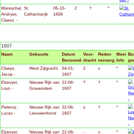
Mareschal,
St.
05-10-
2
†
*
Andryes
Catharinarijk
1606
Claesz. -
1607
Naam
Gebuurte
Datum
Voor-
Reden
Meer
Bu
Benoemd
dracht
vervang
Info
ge
Claeys,
West Zijtgracht
04-01-
2
v
*
Jacop -
1607
Elsevyer,
Nieuwe Rijk van
22-06-
?
†
*
Loys -
Gravenstein
1607
Pietersz.,
Nieuwe Rijk van
22-06-
s
†
*
Lucas -
Leeuwenhorst
1607
Elzevyer,
Nieuwe Rijk van
22-06-
-
v
*