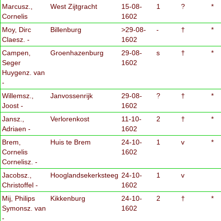
Marcusz.,
West Zijtgracht
15-08-
1
?
*
Cornelis
1602
Moy, Dirc
Billenburg
>29-08-
-
†
*
Claesz. -
1602
Campen,
Groenhazenburg
29-08-
s
†
*
Seger
1602
Huygenz. van
-
Willemsz.,
Janvossenrijk
29-08-
?
†
*
Joost -
1602
Jansz.,
Verlorenkost
11-10-
2
†
*
Adriaen -
1602
Brem,
Huis te Brem
24-10-
1
v
*
Cornelis
1602
Cornelisz. -
Jacobsz.,
Hooglandsekerksteeg
24-10-
1
v
Christoffel -
1602
Mij, Philips
Kikkenburg
24-10-
2
†
*
Symonsz. van
1602
-