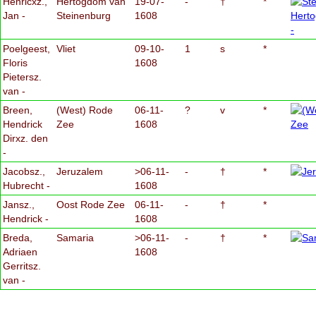
Henricxz.,
Hertogdom van
19-07-
-
†
*
Jan -
Steinenburg
1608
Poelgeest,
Vliet
09-10-
1
s
*
Floris
1608
Pietersz.
van -
Breen,
(West) Rode
06-11-
?
v
*
Hendrick
Zee
1608
Dirxz. den
-
Jacobsz.,
Jeruzalem
>06-11-
-
†
*
Hubrecht -
1608
Jansz.,
Oost Rode Zee
06-11-
-
†
*
Hendrick -
1608
Breda,
Samaria
>06-11-
-
†
*
Adriaen
1608
Gerritsz.
van -