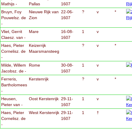
Mathijs -
Pallas
1607
Bruyn, Foy
Nieuwe Rijk van
22-06-
?
v
*
Pouwelsz. de
Zion
1607
-
Vliet, Gerrit
Mare
16-08-
1
v
Claesz. van -
1607
Haes, Pieter
Keizerrijk
?
v
*
Cornelisz. de
Maarsmansteeg
-
Milde, Willem
Rome
30-08-
1
v
Jacobsz. de -
1607
Ferreris,
Kerstenrijk
?
v
*
Bartholomees
-
Heusen,
Oost Kerstenrijk
29-11-
1
v
Pieter van -
1607
Haes, Pieter
West Kerstenrijk
29-11-
1
†
Cornelisz. de
1607
-