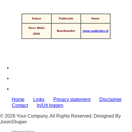
Auteur
Publicatie
Home
Kees Walle
Buurthouden
www.oudleiden.nl
2006
Home
Links
Privacy statement
Disclaimer
Contact
In/Uit loggen
© 2026 Your Company. All Rights Reserved. Designed By
JoomShaper