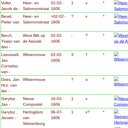
Voller,
Heer- en
02-02-
1
v
*
Jacob de -
Salomonstraat
1606
Bevel,
Heer- en
>02-02-
?
v
*
Pieter van
Salomonstraat
1606
-
Berch,
West Blik op
02-02-
-
?
*
Ysaac van
de Aaszak
1606
den -
Leeusvelt,
Witsermouw
02-02-
3
†
*
Jan
1606
Cornelisz.
van -
Does, Jan
Witsermouw
?
o
*
Hcz. van
der -
Gerytsz.
Nieuw
16-02-
1
v
Jan -
Compostel
1606
Gerytsz.,
Hertogdom
06-07-
1
v?
*
Jeroen -
van
1606
Steinenburg