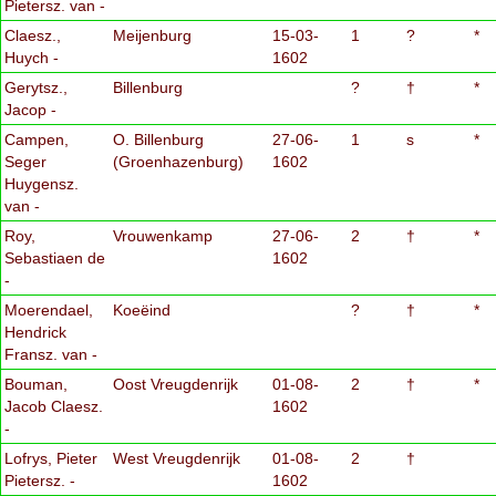
Pietersz. van -
Claesz.,
Meijenburg
15-03-
1
?
*
Huych -
1602
Gerytsz.,
Billenburg
?
†
*
Jacop -
Campen,
O. Billenburg
27-06-
1
s
*
Seger
(Groenhazenburg)
1602
Huygensz.
van -
Roy,
Vrouwenkamp
27-06-
2
†
*
Sebastiaen de
1602
-
Moerendael,
Koeëind
?
†
*
Hendrick
Fransz. van -
Bouman,
Oost Vreugdenrijk
01-08-
2
†
*
Jacob Claesz.
1602
-
Lofrys, Pieter
West Vreugdenrijk
01-08-
2
†
Pietersz. -
1602