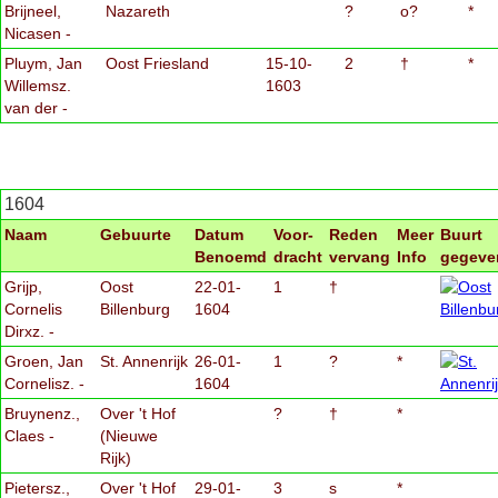
Brijneel,
Nazareth
?
o?
*
Nicasen -
Pluym, Jan
Oost Friesland
15-10-
2
†
*
Willemsz.
1603
van der -
1604
Naam
Gebuurte
Datum
Voor-
Reden
Meer
Buurt
Benoemd
dracht
vervang
Info
gegeve
Grijp,
Oost
22-01-
1
†
Cornelis
Billenburg
1604
Dirxz. -
Groen, Jan
St. Annenrijk
26-01-
1
?
*
Cornelisz. -
1604
Bruynenz.,
Over 't Hof
?
†
*
Claes -
(Nieuwe
Rijk)
Pietersz.,
Over 't Hof
29-01-
3
s
*