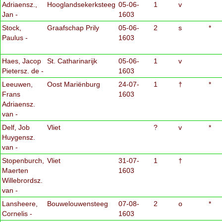
Adriaensz.,
Hooglandsekerksteeg
05-06-
1
v
Jan -
1603
Stock,
Graafschap Prily
05-06-
2
s
*
Paulus -
1603
Haes, Jacop
St. Catharinarijk
05-06-
1
v
Pietersz. de -
1603
Leeuwen,
Oost Mariënburg
24-07-
1
†
*
Frans
1603
Adriaensz.
van -
Delf, Job
Vliet
?
v
*
Huygensz.
van -
Stopenburch,
Vliet
31-07-
1
†
Maerten
1603
Willebrordsz.
van -
Lansheere,
Bouwelouwensteeg
07-08-
2
o
*
Cornelis -
1603