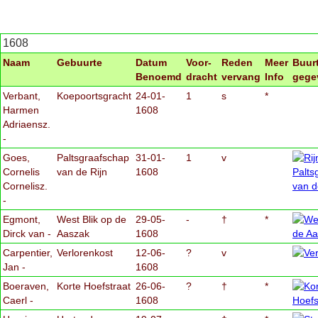
1608
Naam
Gebuurte
Datum
Voor-
Reden
Meer
Buur
Benoemd
dracht
vervang
Info
gege
Verbant,
Koepoortsgracht
24-01-
1
s
*
Harmen
1608
Adriaensz.
-
Goes,
Paltsgraafschap
31-01-
1
v
Cornelis
van de Rijn
1608
Cornelisz.
-
Egmont,
West Blik op de
29-05-
-
†
*
Dirck van -
Aaszak
1608
Carpentier,
Verlorenkost
12-06-
?
v
Jan -
1608
Boeraven,
Korte Hoefstraat
26-06-
?
†
*
Caerl -
1608