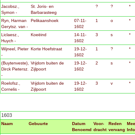
Jacobsz.,
St. Joris- en
?
?
*
Symon -
Barbarasteeg
Ryn, Harman
Pelikaanshoek
07-11-
1
o
*
Gerytsz. van -
1602
Liclaesz.,
Koeëind
14-11-
3
s
*
Huych -
1602
Wijneel, Pieter
Korte Hoefstraat
19-12-
1
?
*
-
1602
(Buytenveste),
Vrijdom buiten de
19-12-
2
s
*
Dirck Pietersz.
Zijlpoort
1602
-
Roelofsz.,
Vrijdom buiten de
19-12-
3
v
*
Cornelis -
Zijlpoort
1602
1603
Naam
Gebuurte
Datum
Voor-
Reden
Mee
Benoemd
dracht
vervang
Info