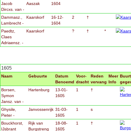
Jacob
Aaszak
1604
Dircxs. van -
Dammasz.,
Kaarskorf
16-12-
2
†
Lambrecht -
1604
Paedtz,
Kaarskorf
?
†
*
Claes
Adriaensz. -
1605
Naam
Gebuurte
Datum
Voor-
Reden
Meer
Buurt
Benoemd
dracht
vervang
Info
gege
Borsen,
Hartenburg
13-01-
1
†
Symon
1605
Jansz. van -
Ghysile,
Janvossenrijk
31-03-
1
s
Pieter -
1605
Bouckhorst,
Rijk van
18-08-
1
†
IJsbrant
Burgstreng
1605