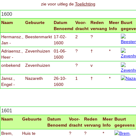
zie voor uitleg de
Toelichting
1600
Naam
Gebuurte
Datum
Voor-
Reden
Meer
Buurt
Benoemd
dracht
vervang
Info
gegev
Hermansz.,
Beestenmarkt
17-02-
2
?
Jan -
1600
Adriaensz.,
Zevenhuizen
01-06-
?
†
*
Heer -
1600
onbekend
Zevenhuizen
?
v
Jansz.,
Nazareth
26-10-
1
†
*
Engel -
1600
1601
Naam
Gebuurte
Datum
Voor-
Reden
Meer
Buurt
Benoemd
dracht
vervang
Info
gegevens
Brem,
Huis te
?
?
*