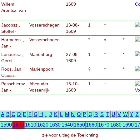
Willem
1609
Arentsz. van
-
Jacobsz.,
Vosserschagen
13-08-
1
†
Stoffel -
1609
Harmensz.,
Vosserschagen
?
o
*
Jan -
Lenaertsz.,
Mariënburg
27-08-
1
†
*
Gerrit -
1609
Roos, Jan
Mariënpoort
?
†
*
Claesz. -
Passchiersz.,
Abcouder
15-10-
1
†
Jan -
Vossenrijk
1609
A
B
C
D
E
F
G
H
I
J
K
L
M
N
O
P
Q
R
S
T
U
V
W
Y
Z
1590
1600
1610
1620
1630
1640
1650
1660
1670
1680
1690
1
zie voor uitleg de
Toelichting