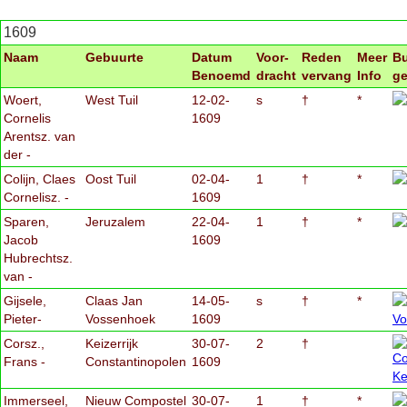
1609
Naam
Gebuurte
Datum
Voor-
Reden
Meer
Bu
Benoemd
dracht
vervang
Info
g
Woert,
West Tuil
12-02-
s
†
*
Cornelis
1609
Arentsz. van
der -
Colijn, Claes
Oost Tuil
02-04-
1
†
*
Cornelisz. -
1609
Sparen,
Jeruzalem
22-04-
1
†
*
Jacob
1609
Hubrechtsz.
van -
Gijsele,
Claas Jan
14-05-
s
†
*
Pieter-
Vossenhoek
1609
Corsz.,
Keizerrijk
30-07-
2
†
Frans -
Constantinopolen
1609
Immerseel,
Nieuw Compostel
30-07-
1
†
*