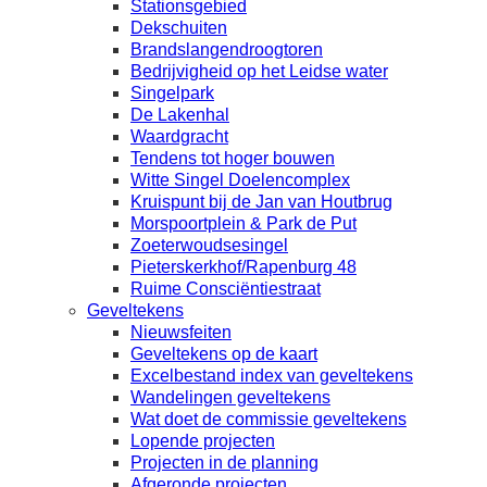
Stationsgebied
Dekschuiten
Brandslangendroogtoren
Bedrijvigheid op het Leidse water
Singelpark
De Lakenhal
Waardgracht
Tendens tot hoger bouwen
Witte Singel Doelencomplex
Kruispunt bij de Jan van Houtbrug
Morspoortplein & Park de Put
Zoeterwoudsesingel
Pieterskerkhof/Rapenburg 48
Ruime Consciëntiestraat
Geveltekens
Nieuwsfeiten
Geveltekens op de kaart
Excelbestand index van geveltekens
Wandelingen geveltekens
Wat doet de commissie geveltekens
Lopende projecten
Projecten in de planning
Afgeronde projecten