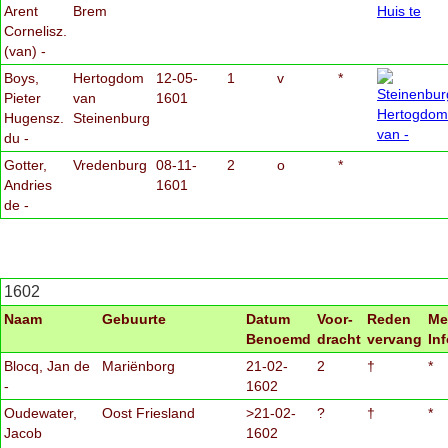
Arent
Brem
Cornelisz.
(van) -
Boys,
Hertogdom
12-05-
1
v
*
Pieter
van
1601
Hugensz.
Steinenburg
du -
Gotter,
Vredenburg
08-11-
2
o
*
Andries
1601
de -
1602
Naam
Gebuurte
Datum
Voor-
Reden
Me
Benoemd
dracht
vervang
In
Blocq, Jan de
Mariënborg
21-02-
2
†
*
-
1602
Oudewater,
Oost Friesland
>21-02-
?
†
*
Jacob
1602