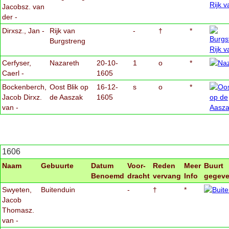
Jacobsz. van
der -
Dirxsz., Jan -
Rijk van
-
†
*
Burgstreng
Cerfyser,
Nazareth
20-10-
1
o
*
Caerl -
1605
Bockenberch,
Oost Blik op
16-12-
s
o
*
Jacob Dirxz.
de Aaszak
1605
van -
1606
Naam
Gebuurte
Datum
Voor-
Reden
Meer
Buurt
Benoemd
dracht
vervang
Info
gegev
Swyeten,
Buitenduin
-
†
*
Jacob
Thomasz.
van -