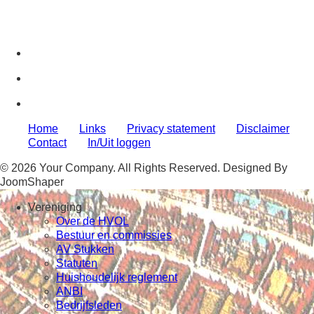
Home
Links
Privacy statement
Disclaimer
Contact
In/Uit loggen
© 2026 Your Company. All Rights Reserved. Designed By
JoomShaper
Vereniging
Over de HVOL
Bestuur en commissies
AV Stukken
Statuten
Huishoudelijk reglement
ANBI
Bedrijfsleden