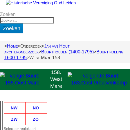
Zoeken
Zoeken
Home
Onderzoek
Jan van Hout
archiefonderzoek
Buurthouden (1400-1795)
Buurtindeling
1600-1795
West Mare 158
158.
West
Mare
NW
NO
ZW
ZO
Selecteer regiokaart