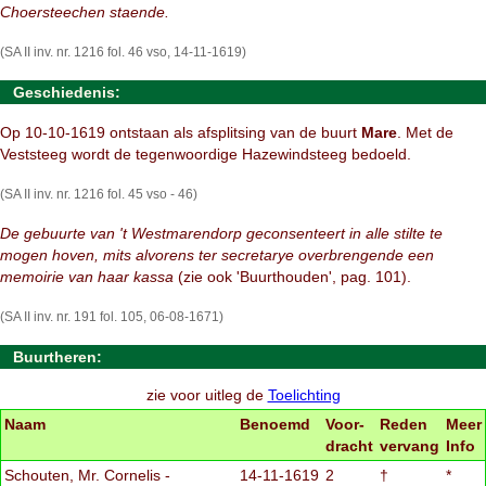
Choersteechen staende.
(SA II inv. nr. 1216 fol. 46 vso, 14-11-1619)
Geschiedenis:
Op 10-10-1619 ontstaan als afsplitsing van de buurt
Mare
. Met de
Veststeeg wordt de tegenwoordige Hazewindsteeg bedoeld.
(SA II inv. nr. 1216 fol. 45 vso - 46)
De gebuurte van 't Westmarendorp geconsenteert in alle stilte te
mogen hoven, mits alvorens ter secretarye overbrengende een
memoirie van haar kassa
(zie ook 'Buurthouden', pag. 101).
(SA II inv. nr. 191 fol. 105, 06-08-1671)
Buurtheren:
zie voor uitleg de
Toelichting
Naam
Benoemd
Voor-
Reden
Meer
dracht
vervang
Info
Schouten, Mr. Cornelis -
14-11-1619
2
†
*