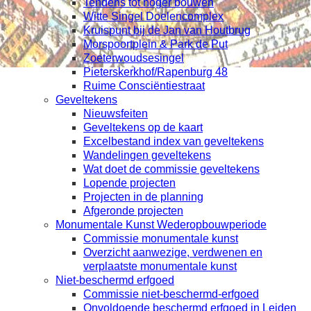
Tendens tot hoger bouwen
Witte Singel Doelencomplex
Kruispunt bij de Jan van Houtbrug
Morspoortplein & Park de Put
Zoeterwoudsesingel
Pieterskerkhof/Rapenburg 48
Ruime Consciëntiestraat
Geveltekens
Nieuwsfeiten
Geveltekens op de kaart
Excelbestand index van geveltekens
Wandelingen geveltekens
Wat doet de commissie geveltekens
Lopende projecten
Projecten in de planning
Afgeronde projecten
Monumentale Kunst Wederopbouwperiode
Commissie monumentale kunst
Overzicht aanwezige, verdwenen en
verplaatste monumentale kunst
Niet-beschermd erfgoed
Commissie niet-beschermd-erfgoed
Onvoldoende beschermd erfgoed in Leiden