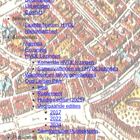
Lid worden
Contact
Nieuws
Laatste Nieuws HVOL
Nieuwsarchief
Activiteiten
Agenda
Excursies
HVOL Lezingen
Komende HVOL lezingen
Samenvattingen van HVOL lezingen
Wandelingen langs geveltekens
Oud Leiden Prijs
Intro
Reglement
Huidige editie (2025)
Voorgaande edities
2017
2022
2024
Stemformulier Publieksprijs
Publicaties