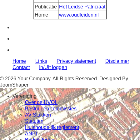
Publicatie
Het Leidse Patriciaat
Home
www.oudleiden.nl
Home
Links
Privacy statement
Disclaimer
Contact
In/Uit loggen
© 2026 Your Company. All Rights Reserved. Designed By
JoomShaper
Vereniging
Over de HVOL
Bestuur en commissies
AV Stukken
Statuten
Huishoudelijk reglement
ANBI
Bedrijfsleden