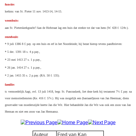
functie:
kerkmr. van St. Pieter 11 nov. 1413-14, 14-15.
woonhuis:
aan St. Pieterskerkgracht? Aan de Hofstraat lag een huis dat strekte tot dat van hem (W. 428 f. 124v.).
rentebezit:
* 9 juli 1386 8 £ pay. op een huis en erf in het Noordeinde; hij bezat hierop tevens pandbrieven:
* 5 dec. 1391 18 s. 4 p.pay.,
* 23 mei 1413 27 s. 1 p.pay.,
* 26 jan. 1414 27 s. 1 p.pay.,
* 2 jan. 1415 35 s. 2 p.pay. (RA. 50 f. 135).
familie:
tr. vermoedelijk Aagt, ovl. 13 juli 1418, begr. St. Pancraskerk; liet deze kerk bij testament 7½ £ pay. na
voor memoriediensten (Ke. 416 f. 57v.). Hij was mogelijk een (bastaard)zoon van Jan Heerman; diens
grootvader van moederszijde heette Jan die Wit. Hier behandelde Jan die Wit was ook een zoon van Jan
Herman en niet een zoon van Jan Hermansz.
Auteur
Fred van Kan