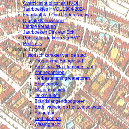
Overzicht publicaties HVOL
Jaarboekjes HVOL 1904-2024
Kwartaalblad Oud Leiden Nieuws
Digitale Nieuwsbrief
Leidse verhalen
Jaarboeken Dirk van Eck
Publicaties te koop via HVOL
Podcasts
Behoud Erfgoed
Historisch karakter van de stad
Programma Binnenstad
Breestraat/Haarlemmerstraat
Zonnepanelen
Herbestemming watertoren
Erfgoednota
Stationsgebied
Dekschuiten
Brandslangendroogtoren
Bedrijvigheid op het Leidse water
Singelpark
De Lakenhal
Waardgracht