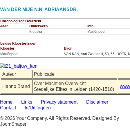
VAN DER MIJE N.N. ADRIAANSDR.
Chronologisch Overzicht
Jaar
Onderwerp
Info
Klooster
Mariënpoel
Leidse Kloosterlingen
Klooster
Bron
Mariënpoel
VAN KAN, Van Zwieten II, 53, 65. HOEK,
Auteur
Publicatie
Over Macht en Overwicht
Hanno Brand
www.
Stedelijke Elites in Leiden (1420-1510)
Home
Links
Privacy statement
Disclaimer
Contact
In/Uit loggen
© 2026 Your Company. All Rights Reserved. Designed By
JoomShaper