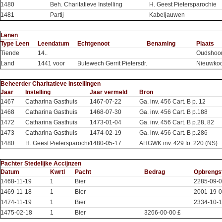
1480
Beh. Charitatieve Instelling
H. Geest Pietersparochie
1481
Partij
Kabeljauwen
Lenen
Type Leen
Leendatum
Echtgenoot
Benaming
Plaats
Tiende
14..
Oudshoo
Land
1441 voor
Butewech Gerrit Pietersdr.
Nieuwko
Beheerder Charitatieve Instellingen
Jaar
Instelling
Jaar vermeld
Bron
1467
Catharina Gasthuis
1467-07-22
Ga. inv. 456 Cart. B p. 12
1468
Catharina Gasthuis
1468-07-30
Ga. inv. 456 Cart. B p.188
1472
Catharina Gasthuis
1473-01-04
Ga. inv. 456 Cart. B p.28, 82
1473
Catharina Gasthuis
1474-02-19
Ga. inv. 456 Cart. B p.286
1480
H. Geest Pietersparochie
1480-05-17
AHGWK inv. 429 fo. 220 (NS)
Pachter Stedelijke Accijnzen
Datum
Kwrtl
Pacht
Bedrag
Opbrengs
1468-11-19
1
Bier
2285-09-
1469-11-18
1
Bier
2001-19-0
1474-11-19
1
Bier
2334-10-1
1475-02-18
1
Bier
3266-00-00 £