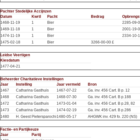
Pachter Stedelijke Accijnzen
Datum
Kwrtl
Pacht
Bedrag
Opbrengs
1468-11-19
1
Bier
2285-09-
1469-11-18
1
Bier
2001-19-0
1474-11-19
1
Bier
2334-10-1
1475-02-18
1
Bier
3266-00-00 £
Leidse Veertigen
Kiesdatum
1477-04-21
Beheerder Charitatieve Instellingen
Jaar
Instelling
Jaar vermeld
Bron
1467
Catharina Gasthuis
1467-07-22
Ga. inv. 456 Cart. B p. 12
1468
Catharina Gasthuis
1468-07-30
Ga. inv. 456 Cart. B p.188
1472
Catharina Gasthuis
1473-01-04
Ga. inv. 456 Cart. B p.28, 82
1473
Catharina Gasthuis
1474-02-19
Ga. inv. 456 Cart. B p.286
1480
H. Geest Pietersparochie
1480-05-17
AHGWK inv. 429 fo. 220 (NS)
Factie- en Partijkeuze
Jaar
Partij