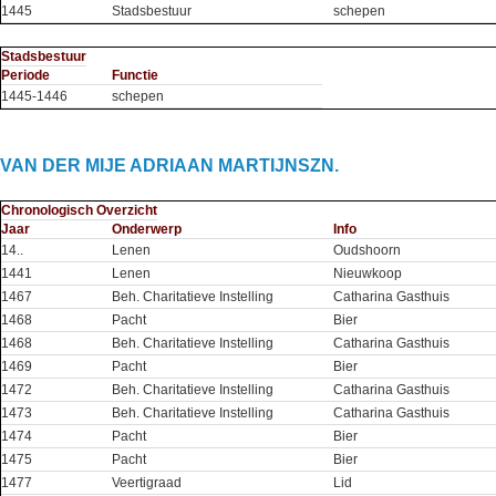
1445
Stadsbestuur
schepen
Stadsbestuur
Periode
Functie
1445-1446
schepen
VAN DER MIJE ADRIAAN MARTIJNSZN.
Chronologisch Overzicht
Jaar
Onderwerp
Info
14..
Lenen
Oudshoorn
1441
Lenen
Nieuwkoop
1467
Beh. Charitatieve Instelling
Catharina Gasthuis
1468
Pacht
Bier
1468
Beh. Charitatieve Instelling
Catharina Gasthuis
1469
Pacht
Bier
1472
Beh. Charitatieve Instelling
Catharina Gasthuis
1473
Beh. Charitatieve Instelling
Catharina Gasthuis
1474
Pacht
Bier
1475
Pacht
Bier
1477
Veertigraad
Lid