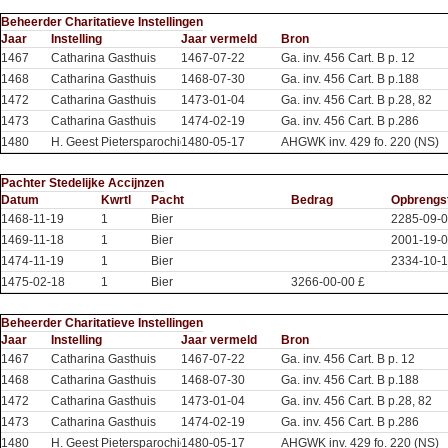
Beheerder Charitatieve Instellingen
Jaar
Instelling
Jaar vermeld
Bron
1467
Catharina Gasthuis
1467-07-22
Ga. inv. 456 Cart. B p. 12
1468
Catharina Gasthuis
1468-07-30
Ga. inv. 456 Cart. B p.188
1472
Catharina Gasthuis
1473-01-04
Ga. inv. 456 Cart. B p.28, 82
1473
Catharina Gasthuis
1474-02-19
Ga. inv. 456 Cart. B p.286
1480
H. Geest Pietersparochie
1480-05-17
AHGWK inv. 429 fo. 220 (NS)
Pachter Stedelijke Accijnzen
Datum
Kwrtl
Pacht
Bedrag
Opbrengs
1468-11-19
1
Bier
2285-09-
1469-11-18
1
Bier
2001-19-0
1474-11-19
1
Bier
2334-10-1
1475-02-18
1
Bier
3266-00-00 £
Beheerder Charitatieve Instellingen
Jaar
Instelling
Jaar vermeld
Bron
1467
Catharina Gasthuis
1467-07-22
Ga. inv. 456 Cart. B p. 12
1468
Catharina Gasthuis
1468-07-30
Ga. inv. 456 Cart. B p.188
1472
Catharina Gasthuis
1473-01-04
Ga. inv. 456 Cart. B p.28, 82
1473
Catharina Gasthuis
1474-02-19
Ga. inv. 456 Cart. B p.286
1480
H. Geest Pietersparochie
1480-05-17
AHGWK inv. 429 fo. 220 (NS)